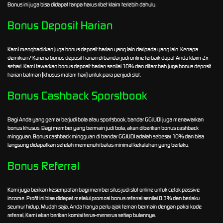
Bonus ini juga bisa didapat tanpa harus ribet klaim terlebih dahulu.
Bonus Deposit Harian
Kami menghadirkan juga bonus deposit harian yang lain daripada yang lain. Kenapa
demikian? Karena bonus deposit harian di bandar judi online terbaik dapat Anda klaim 2x
sehari. Kami tawarkan bonus deposit harian senilai 10% dan ditambah juga bonus deposit
harian batman (khusus malam hari) untuk para penjudi slot.
Bonus Cashback Sporstbook
Bagi Anda yang gemar berjudi bola atau sportsbook, bandar GGJUDI juga menawarkan
bonus khusus. Bagi member yang bermain judi bola, akan diberikan bonus cashback
mingguan. Bonus cashback mingguan di bandar GGJUDI adalah sebesar 10% dan bisa
langsung didapatkan setelah memenuhi batas minimal kekalahan yang berlaku.
Bonus Referral
Kami juga berikan kesempatan bagi member situs judi slot online untuk cetak passive
income. Profit ini bisa didapat melalui promosi bonus referral senilai 0.3% dan berlaku
seumur hidup. Mudah saja, Anda hanya perlu ajak teman bermain dengan pakai kode
referral, Kami akan berikan komisi terus-menerus setiap bulannya.