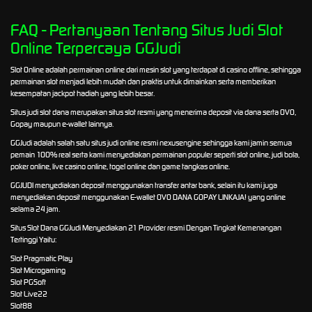
FAQ - Pertanyaan Tentang Situs Judi Slot
Online Terpercaya GGJudi
Slot Online adalah permainan online dari mesin slot yang terdapat di casino offline, sehingga
permainan slot menjadi lebih mudah dan praktis untuk dimainkan serta memberikan
kesempatan jackpot hadiah yang lebih besar.
Situs judi slot dana merupakan situs slot resmi yang menerima deposit via dana serta OVO,
Gopay maupun e-wallet lainnya.
GGJudi adalah salah satu situs judi online resmi nexusengine sehingga kami jamin semua
pemain 100% real serta kami menyediakan permainan populer seperti slot online, judi bola,
poker online, live casino online, togel online dan game tangkas online.
GGJUDI menyediakan deposit menggunakan transfer antar bank, selain itu kami juga
menyediakan deposit menggunakan E-wallet OVO DANA GOPAY LINKAJA! yang online
selama 24 jam.
Situs Slot Dana GGJudi Menyediakan 21 Provider resmi Dengan Tingkat Kemenangan
Tertinggi Yaitu:
Slot Pragmatic Play
Slot Microgaming
Slot PGSoft
Slot Live22
Slot88