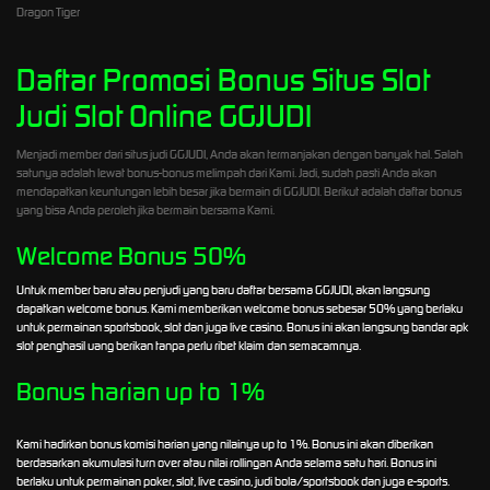
Dragon Tiger
Daftar Promosi Bonus Situs Slot
Judi Slot Online GGJUDI
Menjadi member dari situs judi GGJUDI, Anda akan termanjakan dengan banyak hal. Salah
satunya adalah lewat bonus-bonus melimpah dari Kami. Jadi, sudah pasti Anda akan
mendapatkan keuntungan lebih besar jika bermain di GGJUDI. Berikut adalah daftar bonus
yang bisa Anda peroleh jika bermain bersama Kami.
Welcome Bonus 50%
Untuk member baru atau penjudi yang baru daftar bersama GGJUDI, akan langsung
dapatkan welcome bonus. Kami memberikan welcome bonus sebesar 50% yang berlaku
untuk permainan sportsbook, slot dan juga live casino. Bonus ini akan langsung bandar apk
slot penghasil uang berikan tanpa perlu ribet klaim dan semacamnya.
Bonus harian up to 1%
Kami hadirkan bonus komisi harian yang nilainya up to 1%. Bonus ini akan diberikan
berdasarkan akumulasi turn over atau nilai rollingan Anda selama satu hari. Bonus ini
berlaku untuk permainan poker, slot, live casino, judi bola/sportsbook dan juga e-sports.