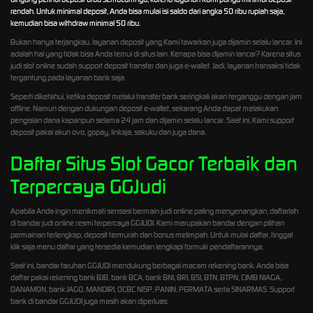
rendah. Untuk minimal deposit, Anda bisa mulai isi saldo dari angka 50 ribu rupiah saja,
kemudian bisa withdraw minimal 50 ribu.
Bukan hanya terjangkau, layanan deposit yang Kami tawarkan juga dijamin selalu lancar. Ini
adalah hal yang tidak bisa Anda temui di situs lain. Kenapa bisa dijamin lancar? Karena situs
judi slot online sudah support deposit transfer dan juga e-wallet. Jadi, layanan transaksi tidak
tergantung pada layanan bank saja.
Seperti diketahui, ketika deposit melalui transfer bank seringkali akan terganggu dengan jam
offline. Namun dengan dukungan deposit e-wallet, sekarang Anda dapat melakukan
pengisian dana kapanpun selama 24 jam dan dijamin selalu lancar. Saat ini, Kami support
deposit pakai akun ovo, gopay, linkaja, sakuku dan juga dana.
Daftar Situs Slot Gacor Terbaik dan
Terpercaya GGJudi
Apabila Anda ingin menikmati sensasi bermain judi online paling menyenangkan, daftarlah
di bandar judi online resmi terpercaya GGJUDI. Kami merupakan bandar dengan pilihan
permainan terlengkap, deposit termurah dan bonus melimpah. Untuk mulai daftar, tinggal
klik saja menu daftar yang tersedia kemudian lengkapi formulir pendaftarannya.
Saat ini, bandar taruhan GGJUDI mendukung berbagai macam rekening bank. Anda bisa
daftar pakai rekening bank BJB, bank BCA, bank BNI, BRI, BSI, BTN, BTPN, CIMB NIAGA,
DANAMON, bank JAGO, MANDIRI, OCBC NISP, PANIN, PERMATA serta SINARMAS. Support
bank di bandar GGJUDI juga masih akan diperluas.