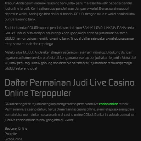
Jikapun Anda belum memiliki rekening bank, tidak perlu merasa khawatir. Sebagai bandar
judi online terbaik, Kami sajikan opsi pendaftaran dengan e-wallet. Benar, selain support
deposit e-wallet, Anda juga bisa daftar di bandar GGJUDI dengan akun e-wallet semisal tidak
punya rekening bank.
Saat ini, bandar GGJUDI support pendaftaran dari akun SAKUKU, OVO, LINKAJA, DANA serta
GOPAY. Jadi, ini bisa menjadi solusi bagi Anda yang minat coba berjudi online bersama
GGJUDI namun belum memiliki rekening bank. Tinggal daftar saja pakai e-wallet, prosesnya
tetap sama mudah dan cepatnya.
Melalui situs GGJUDI, Anda akan dilayani secara prima 24 jam nonstop. Didukung dengan
layanan customer service profesional, kenyamanan setiap penjudi akan terjamin. Maka dari
itu, tidak perlu ragu untuk gabung dan bermain bersama situs judi online resmi terpercaya
GGJUDI sekarang juga!
Daftar Permainan Judi Live Casino
Online Terpopuler
GGJudi sebagai situs judi terlengkap menyediakan permainan live
casino online
terbaik.
Permainan live casino dahulu harus dimainkan ke casino offline, akan tetapi sekarang para
pemain bisa memainkan secara online di casino online GGJudi. Berikut ini adalah permainan
judi live casino online terbaik yang ada di GGJudi:
Baccarat Online
Roulette
Sicbo Online