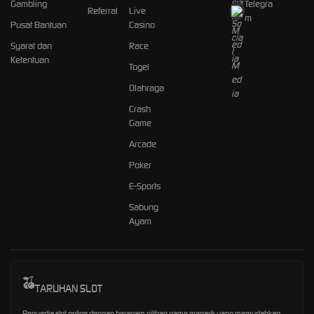
Gambling
Telegra
Referral
Live
m
Pusat Bantuan
Casino
Syarat dan
Race
Ketentuan
Togel
Olahraga
Crash
Game
Arcade
Poker
E-Sports
Sabung
Ayam
TARUHAN SLOT
Penyedia slot online dengan beragam pilihan game menarik yang memudahkan