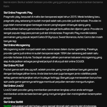
lisensi resmi. Berikut adalah belasan provider yang gamesnya bisa Anda mainkan bersama
Kami.
Slot Online Pragmatic Play
Pragmatic play, berpusat di malta dan beroperasi sejak tahun 2015. Meski terbilang baru,
pragmatic play sekarang ini sudah menjadi salah satu provider judi slot terbaik. Provider ini
juga telah memenangkan berbagai macam penghargaan di banyak ajang yang
membuktikan bahwa games keluarannya sangat berkualitas dan dijamin gacor. Provider ini
sangat populer bagi para pemain judi slot di Indonesia. Pragmatic Play memiliki koleksi
permainan yang popule seperti Gates Of Olympus, Sweet Bonanza, Aztec Gems dan masih
banyak lagi.
Slot Online Microgaming
Microgaming sudah menjadi salah satu nama besar dalam dunia i-gambling. Pasalnya,
provider game judi online ini sudah beroperasi sejak 1994 dan sekarang jadi salah satu
provider terbesar di dunia. Terdapat ratusan pilihan permainan keluaran microgaming yang
siap Anda jadikan sebagai penghasil jackpot di situs judi slot online GGJUDI.
Slot Online PG Soft
Pocket games soft atau pg soft, adalah provider yang menghadirkan banyak game slot
dengan berbagai pilihan tema. Anda bisa temukan juga beragam jenis volatilitas pada
setiap games serta janjikan return to player tertinggi. Banyak juga menawarkan bonus free
spin pada game-gamenya sehingga membuat perjudian semakin menguntungkan.
Slot Online Live22
Live22 ialah provider yang memberikan permainan lengkap untuk anda sehingga
memberikan anda sensasi bermain yang menyenangkan dan meningkatkan kesempatan
jackpot.
Slot Online Slot88
Slot88
merupakan judi slot terbaru yang sangat diminati oleh pecinta slot di Indonesia.