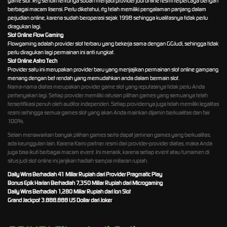
game slot. Rtg sendiri tentunya sudah menjadi provider judi online resmi terpercaya dengan
berbagai macam lisensi. Perlu diketahui, rtg telah memiliki pengalaman panjang dalam
perjudian online, karena sudah beroperasi sejak 1998 sehingga kualitasnya tidak perlu
diragukan lagi.
Slot Online Flow Gaming
Flowgaming adalah provider slot terbaru yang bekerja sama dengan GGJudi, sehingga tidak
perlu diragukan lagi permainan ini anti rungkat.
Slot Online Astro Tech
Provider satu ini merupakan provider baru yang menjajikan permainan slot online gampang
menang dengan bet rendah yang memudahkan anda dalam bermain slot.
Nama-nama diatas merupakan provider game slot yang reputasinya tidak perlu Anda
pertanyakan lagi. Setiap provider memiliki ratusan pilihan games yang semuanya telah
tersertifikasi penuh oleh auditor independen. Setiap providernya juga telah memiliki legalitas
resmi sehingga semua games slot yang akan Anda mainkan dijamin berkualitas dan fair
100%.
Selain menawarkan banyak pilihan games serta dapat jaminan games yang berkualitas,
ada keunggulan lain. Karena Kami partner resmi dari provider-provider diatas, maka Anda
juga bisa ikuti berbagai macam event. Ini menarik, karena setiap event atau turnamen di
situs judi slot online ini janjikan hadiah sampai miliaran rupiah.
Daily Wins Berhadiah 41 Miliar Rupiah dari Provider Pragmatic Play
Bonus Epik Harian Berhadiah 7,350 Miliar Rupiah dari Microgaming
Daily Wins Berhadiah 1,280 Miliar Rupiah dari Ion Slot
Grand Jackpot 3.888.888 US Dollar dari Joker