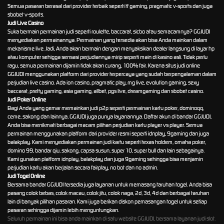
Semua pasaran berasal dari provider terbaik seperti tf gaming, pragmatic v-sports dan juga
sbobet v-sports.
Judi Live Casino
Suka bermain permainan judi seperti roulette, baccarat, sicbo atau semacamnya? GGJUDI
menyediakan permainannya. Permainan yang tersedia akan bisa Anda mainkan dalam
mekanisme live. Jadi, Anda akan bermain dengan menyaksikan dealer langsung di layar hp
atau komputer sehigga sensasi perjudiannya mirip seperti main di kasino asli. Tidak perlu
ragu, semua permainan dijamin tidak akan curang, 100% fair. Karena situs judi online
GGJUDI menggunakan platform dari provider terpercaya yang sudah berpengalaman dalam
perjudian live casino. Ada ion casino, pragmatic play, mg live, evolution gaming, sexy
baccarat, pretty gaming, asia gaming, allbet, pgs live, dreamgaming dan sbobet casino.
Judi Poker Online
Bagi Anda yang gemar memainkan judi p2p seperti permainan kartu poker, dominoqq,
ceme, sakong dan lainnya, GGJUDI juga punya layanannya. Daftar akun di bandar GGJUDI,
Anda bisa menikmati berbagai macam pilihan perjudian kartu player vs player. Semua
permainan menggunakan platform dari provider resmi seperti idnplay, 9gaming dan juga
balakplay. Kami menyediakan permainan judi kartu seperti texas holdem, omaha poker,
domino 99, bandar qiu, sakong, capsa susun, super 10, super bull dan lain sebagainya.
Kami gunakan platform idnplay, balakplay dan juga 9gaming sehingga bisa menjamin
perjudian kartu akan berjalan secara fairplay, no bot dan no admin.
Judi Togel Online
Bersama bandar GGJUDI tersedia juga layanan untuk memasang taruhan togel. Anda bisa
pasang colok bebas, colok macau, colok jitu, colok naga, 2d, 3d, 4d dan berbagai taruhan
lain di banyak pilihan pasaran. Kami juga berikan diskon pemasangan togel untuk setiap
pasaran sehingga dijamin lebih menguntungkan.
Seluruh permainan ini bisa anda mainkan di satu website GGJUDI, bersama layanan judi slot.