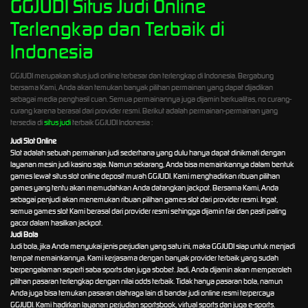
GGJUDI Situs Judi Online
Terlengkap dan Terbaik di
Indonesia
GGJUDI merupakan situs judi online terbesar dan terlengkap di Indonesia. Bergabung
bersama Kami, Anda akan temukan banyak pilihan permainan yang dapat dijadikan
sebagai media penghasil cuan. Semua permainannya juga dijamin berkualitas, no curang-
curang karena berasal dari provider resmi. Berikut adalah permainan-permainan yang
tersedia di
situs judi
terbaik GGJUDI Indonesia :
Judi Slot Online
Slot adalah sebuah permainan judi sederhana yang dulu hanya dapat dinikmati dengan
layanan mesin judi kasino saja. Namun sekarang, Anda bisa memainkannya dalam bentuk
games lewat situs slot online deposit murah GGJUDI. Kami menghadirkan ribuan pilihan
games yang tentu akan memudahkan Anda datangkan jackpot. Bersama Kami, Anda
sebagai penjudi akan menemukan ribuan pilihan games slot dari provider resmi. Ingat,
semua games slot Kami berasal dari provider resmi sehingga dijamin fair dan pasti paling
gacor dalam hasilkan jackpot.
Judi Bola
Judi bola, jika Anda menyukai jenis perjudian yang satu ini, maka GGJUDI siap untuk menjadi
tempat memainkannya. Kami kerjasama dengan banyak provider terbaik yang sudah
berpengalaman seperti saba sports dan juga sbobet. Jadi, Anda dijamin akan memperoleh
pilihan pasaran terlengkap dengan nilai odds terbaik. Tidak hanya pasaran bola, namun
Anda juga bisa temukan pasaran olahraga lain di bandar judi online resmi terpercaya
GGJUDI. Kami hadirkan layanan perjudian sportsbook, virtual sports dan juga e-sports.