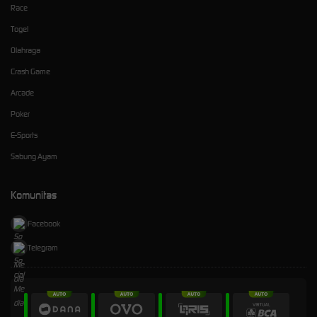
Race
Togel
Olahraga
Crash Game
Arcade
Poker
E-Sports
Sabung Ayam
Komunitas
Facebook
Telegram