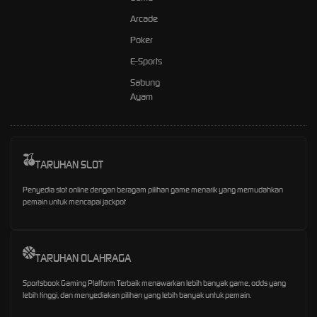
Arcade
Poker
E-Sports
Sabung
Ayam
TARUHAN SLOT
Penyedia slot online dengan beragam pilihan game menarik yang memudahkan
pemain untuk mencapai jackpot
TARUHAN OLAHRAGA
Sportsbook Gaming Platform Terbaik menawarkan lebih banyak game, odds yang
lebih tinggi, dan menyediakan pilihan yang lebih banyak untuk pemain.