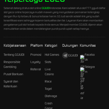
Selamat datang di situs slot online
GGJUDI
Indonesia. Kami adalah situs slot777 ggjudi daftar
slot gacor online terpercaya mudah maxwin yang menyediakan permainan terlengkap
dengan fitur rtp terbaru & bonus terbesar hari ini. GG Judi sendiri adalah link yang sudah
tersertifikasi resmi sehingga terjamin berkualitas dan fair. Layanan Kami akan memberikan
pengalaman judi slot terbaik kepada Anda semua. Menjadi member GGJUDI, dijamin akan
memudahkan anda dalam mendatangkan pundi-pundi rupiah setiap harinya.
Kebijaksanaan
Platform
Kategori
Dukungan
Komunitas
Tentang GGJUDI
Promosi
Hot Games
Facebo
GGJUDI
ok
Responsible
Loyalty
Slots
Gambling
Telegra
Referral
Live
m
Pusat Bantuan
Casino
Syarat dan
Race
Ketentuan
Togel
Olahraga
Crash
Game