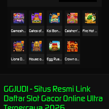
Gameshow Party Jackpot Play
Gates of Dragon Jackpot Play
Koi Bonanza Jackpot Play
Caishen's Gems Jackpot Play
Fire Hot 20 Jackpot Play
Lions Dance Megaways Jackpot Play
House of Lions Megaways Jackpot Play
Egg Rush Jackpot Play
Crown of Fire Jackpot Play
GGJUDI - Situs Resmi Link
Daftar Slot Gacor Online Ultra
Terpercaya 2026