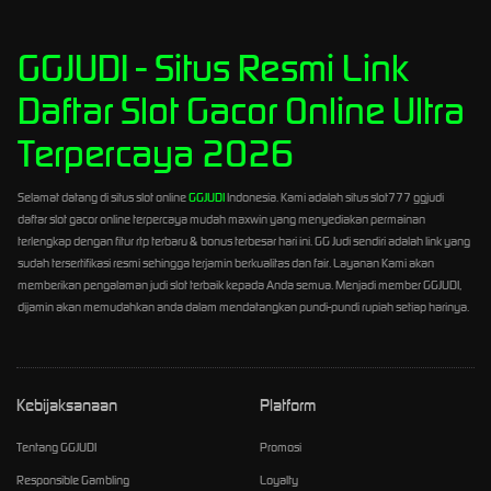
GGJUDI - Situs Resmi Link
Daftar Slot Gacor Online Ultra
Terpercaya 2026
Selamat datang di situs slot online
GGJUDI
Indonesia. Kami adalah situs slot777 ggjudi
daftar slot gacor online terpercaya mudah maxwin yang menyediakan permainan
terlengkap dengan fitur rtp terbaru & bonus terbesar hari ini. GG Judi sendiri adalah link yang
sudah tersertifikasi resmi sehingga terjamin berkualitas dan fair. Layanan Kami akan
memberikan pengalaman judi slot terbaik kepada Anda semua. Menjadi member GGJUDI,
dijamin akan memudahkan anda dalam mendatangkan pundi-pundi rupiah setiap harinya.
Kebijaksanaan
Platform
Tentang GGJUDI
Promosi
Responsible Gambling
Loyalty