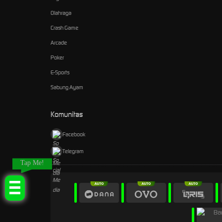
Olahraga
Crash Game
Arcade
Poker
E-Sports
Sabung Ayam
Komunitas
Facebook
Telegram
Tap Me!