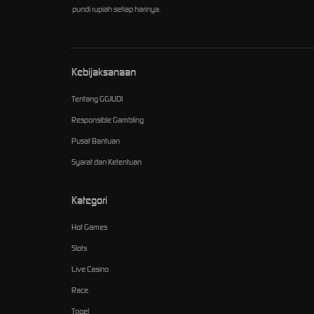
pundi rupiah setiap harinya.
Kebijaksanaan
Tentang GGJUDI
Responsible Gambling
Pusat Bantuan
Syarat dan Ketentuan
Kategori
Hot Games
Slots
Live Casino
Race
Togel