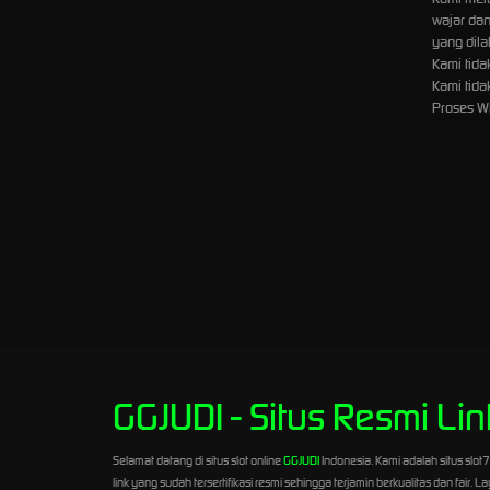
wajar dan
yang dila
Kami tida
Kami tida
Proses Wi
GGJUDI - Situs Resmi Lin
Selamat datang di situs slot online
GGJUDI
Indonesia. Kami adalah situs slot
link yang sudah tersertifikasi resmi sehingga terjamin berkualitas dan 