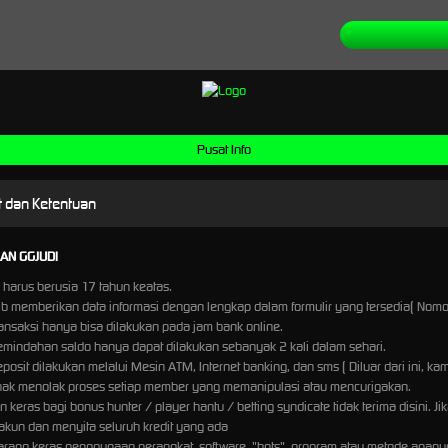
Pusat Info
t dan Ketentuan
AN GGJUDI
 harus berusia 17 tahun keatas.
b memberikan data informasi dengan lengkap dalam formulir yang tersedia( Nom
ansaksi hanya bisa dilakukan pada jam bank online.
mindahan saldo hanya dapat dilakukan sebanyak 2 kali dalam sehari.
posit dilakukan melalui Mesin ATM, Internet banking, dan sms ( Diluar dari ini, k
hak menolak proses setiap member yang memanipulasi atau mencurigakan.
n keras bagi bonus hunter / player hantu / betting syndicate tidak terima disini. J
kun dan menyita seluruh kredit yang ada
rang keras penggunaan perangkat, software, "bots", program atau metode apapun